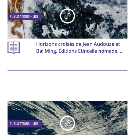
À écouter
Films
À expérimenter
Podcasts/Radio
PUBLICATIONS – LIRE
À regarder
Publications
Lire
Horizons croisés de Jean Audouze et
Bai Ming, Éditions Etincelle nomade,
2026
PUBLICATIONS – LIRE